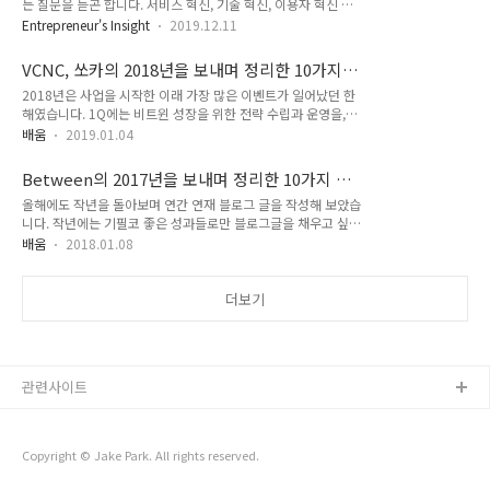
는 질문을 듣곤 합니다. 서비스 혁신, 기술 혁신, 이용자 혁신 등
VC들(알토스벤처스, 소프트뱅크벤처스, 스톤브릿지, KB인베스
에 대한 이야기를 하기도 하지만, 항상 가장 중요하게 이야기하
트먼트)로부터 투자를 유치했습니다. KB인베스트먼트를 제외하
Entrepreneur's Insight
2019.12.11
는 것은 기업과 서비스의 혁신성은 시장에서 판단한다는 것입니
고 나머지 3군데의 투자사는 다 VCNC와 오랜 인연을 가지고 있
다. 시장과 이용자는 매우 냉정합니다. 그렇기 때문에 이용자가
는 투자사입니다. 지난 투자를 리드했던 알토스벤처스는 VCNC
VCNC, 쏘카의 2018년을 보내며 정리한 10가지
가치를 느끼지 못 하는 제품은 금세 사라지고, 가치있는 제품과
가 비트윈..
배움
2018년은 사업을 시작한 이래 가장 많은 이벤트가 일어났던 한
서비스는 선택을 받습니다. 어떤 위대한 서비스도 시작부터 창대
해였습니다. 1Q에는 비트윈 성장을 위한 전략 수립과 운영을,
하지 않다. 2018년 10월 8일, 미디어데이를 열어 타다의 시작
2Q에는 M&A를, 3Q에는 새로운 기업(쏘카)에 적응하며 전략을
(오픈 베타)을 알렸습니다. 그 중 한 기자분께서 '새로운 모빌리
배움
2019.01.04
수립하고 신규 서비스(타다) 준비를, 4Q에는 쏘카의 최적화를
티 서비스가 나온다고 해서 왔는데, 고작 이거냐?'라는 다소 날
하며 타다를 런칭하고 운영했습니다. 이 과정을 돌아보니 배우고
선 질문을 주셨습니다. 그 때 제가 했던 대답이 '어떤 위대한 서
Between의 2017년을 보내며 정리한 10가지 배
느낀점이 수도 없이 많아, 오히려 10개로 줄이는데 애를 먹었습
비스도 그 시작부터 창..
움
올해에도 작년을 돌아보며 연간 연재 블로그 글을 작성해 보았습
니다. 1. Connecting the dots 2018년 초는 성장에 대해 가장
니다. 작년에는 기필코 좋은 성과들로만 블로그글을 채우고 싶다
치열하게 고민했던 시기였습니다. 회사가 창업한지 만 7년을 넘
는 생각을 했었는데 마음처럼 되지는 않았네요. 지나보면 항상
어가는 시점이었기 때문에, 지금 보다 어떻게 더 큰 업사이드를
배움
2018.01.08
부족한 점이 많고 더 잘 할 수 있었는데 아쉬운 점도 많았습니다.
만들 수 있을지 고민하고 전략을 만들어나갔습니다. 비트윈을 계
2017년 달력을 1월부터 한 장씩 넘겨가며 작년을 돌아보았습니
속 성장시키면서 가장 고민이 많았던 점은 버티컬 서비스의 한계
다. 1. 튼튼한 전략을 만들기 위해서는 전략을 고민하는 사람이
더보기
였습..
실무에 대해 높은 이해도를 가져야 한다. 매년마다 회사의 전략
에 대해 많은 생각을 합니다만 2017년은 '어떻게 하면 튼튼한
전략을 만들까?'에 대한 본질적인 질문을 스스로에게 많이 던졌
습니다. 튼튼한 전략을 만들기 위한 수많은 조건들이 있겠지만,
관련사이트
제가 부족하다고 느낀 점은 실무 차원에서 디테일한 업의 흐름을
이해하는 것이었습니다. 광..
Copyright © Jake Park. All rights reserved.