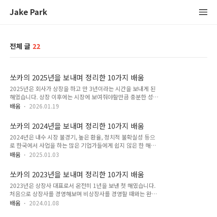
Jake Park
전체 글
22
쏘카의 2025년을 보내며 정리한 10가지 배움
2025년은 회사가 상장을 하고 만 3년이라는 시간을 보내게 된
해였습니다. 상장 이후에는 시장에 보여줘야할만큼 충분한 성과
를 보여주지 못해 개인적으로도 참 힘들고, 회사도 다시 한 번 신
배움
2026.01.19
발끈을 조여매고 뛰어야겠다는 생각을 하게 된 한 해였습니다.
돌아보면 잘한 것 보다 못 한 것이 더 많아 보이는 해였지만, 그
쏘카의 2024년을 보내며 정리한 10가지 배움
과정에서 배운점들을 차분하게 정리해보았습니다. 1. 매크로한
2024년은 내수 시장 불경기, 높은 환율, 정치적 불확실성 등으
시장의 변화가 발생했을 때 빠른 대응이 중요하다. 2025년은 크
로 한국에서 사업을 하는 많은 기업가들에게 쉽지 않은 한 해였
게 떨어진 소비심리지수와 함께 시작하였습니다. 시장의 전반적
습니다. 저희 회사 역시 2023년말에 선언한 쏘카 2.0 전략 이후
인 소비심리가 위축되어 사람들은 지갑을 닫았고, 이로 인해 카
배움
2025.01.03
기업의 근본적인 체질 변화를 만들기 위해 많은 노력을 기울였던
셰어링 비즈니스-특히 국내여행-에도 타격이 있었습니다. 생각
1년이었습니다. 이 전략을 실행하고 어려운 시장 환경을 극복해
보다 저조한 시장의 수요 상황 때문에 적자가 커질 수밖에 없는
쏘카의 2023년을 보내며 정리한 10가지 배움
가며 배웠던 점들을 하나씩 곱씹어봤습니다. 1. 기업의 체질 개
상황이었고 이런 상황을 그대로..
2023년은 상장사 대표로서 온전히 1년을 보낸 첫 해였습니다.
선을 위해서는 인고의 시간이 필수적이다. 저희 회사는 2023년
처음으로 상장사를 경영해보며 비상장사를 경영할 때와는 완전
에 기업의 펀더멘탈을 강화하여 구조적 변화를 만들 수 있는 방
히 다른 경험을 하게 되었고, 이 과정에서 많이 깨지고 배우는 과
법으로 쏘카 2.0 전략을 선언했습니다. 1년의 시간 동안 차량
배움
2024.01.08
정이 반복되었습니다. 1. 상장사는 끊임없이 자신의 성적과 존재
LTV(Life Time Value, 생애가치)와 이용자 LTV를 극대화하기 위