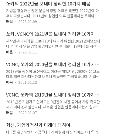
이유를 시장에 설명해야 한다. 2023년은 한 해 전체를 상장사로
해 집중적인 투자를 하여 적자를 감내하고, 그 이후에는 구조적
쏘카의 2022년을 보내며 정리한 10가지 배움
보낸 첫해였습니다. 비상장사를 10여년 이상 경영해왔지만 상장
인..
기업을 경영하는 많은 분들께 정말 어려운 해였던 2022년이 마
사 경영은 처음이라 새롭게 적응해야되는 부분이 많이 있었습니
무리 되었습니다. 2011년에 창업한 이후 인플레이션 우려와 이
다. 첫 번째 다른 점은 3개월 주기의 실적 공시였습니다. 과거에
렇게 가파른 금리 상승을 경험해본 적이 없기 때문에, 대응을 하
는 1년에 한 번 실적을 간략히 공시하고 소수의 투자자들을 포함
배움
2023.01.09
는 것이 정말 어려웠던 시기였습니다. 모든 기업가들에게 롤러코
한 주주들에게 보다 자세한 내용에 대한 설명을 하는 것이 루틴
스터 타는 것 같은 기분을 선사한 2022년을 돌아보았습니다. 1.
이었다면, 상장사가 된 이후에는 3개월에 한 번씩 실적에 대한
쏘카, VCNC의 2021년을 보내며 정리한 10가지
시장의 큰 변화가 감지되면 사업계획을 빠른 속도로 전환해야 한
자세한 공시를 하고 소액주..
배움
재작년부터 시작된 코로나19의 여파가 여전한 2021년이었습니
다. 2021년까지는 말 그대로 유동성의 시대였습니다. 코로나19
다. 참 쉽지 않은 경영 환경이었지만 돌아보니 1년이라는 시간이
로 인해 양적 완화를 하며 유동성이 매우 크게 증가했고, 이 때문
참 빠르게 흘렀네요. 매년 쉽지 않았다는 말로 글을 시작하는게
에 성장이 우선시되고 자산 가치가 크게 오르던 시기였습니다.
배움
2022.01.11
사업의 기본이라는 생각이 듭니다. 올해도 차분히 앉아 연초부터
하지만 이로 인해 인플레이션이 일어나기 시작했고 인플레이션
있었던 일과 어떤 점들을 배웠는지 돌아보았습니다. 1. 기업은
을 막기 위한 금리 인상이 단행되며 시장의 판도가 크게 바뀌었
VCNC, 쏘카의 2020년을 보내며 정리한 10가지
실수를 하고 잘못을 저지르지만, 그에 맞는 빠른 해결책 제시가
습니다. 이런 상황에 미국 ..
배움
2019년도 굉장히 도전적이고 어려운 해였지만, 2020년은 그보
더욱 중요하다. 기업은 완벽할 수 없는 존재이기 때문에 항상 실
다도 훨씬 다사다난하고 너무나 힘들었던 한해였습니다. 기업가
수를 하고 잘못을 저지르곤 합니다. 특히 스타트업은 성장을 중
로서 다시는 겪기 싫은 입법을 통한 서비스 금지를 당하였고, 전
시하며 우당탕탕 커 온 경향이 있기 때문에 시스템에서 불완전한
배움
2021.01.12
세계를 강타한 코로나19의 영향으로 어느 때보다 이동량이 줄어
허점을 가지고 운영되곤 합니다. 올해에 이러한 회사의 실책으로
모빌리티 사업을 하는 입장에서 성장을 만들어내기가 정말 어려
인해 이용자와 여론으로부터 호된 질책을 받았고, 그를 통해 저
VCNC, 쏘카의 2019년을 보내며 정리한 10가지
웠습니다. 그럼에도 불구하고 생존을 위해 많은 노력을 했고 그
희가 가진 시스템을 다시 돌..
배움
2019년은 기업가로 살아오는 9년간의 시간 중에서 가장 혹독한
노력이 하나씩 쌓여 2020년을 무사히 넘길 수 있었습니다. 1. 한
해가 아니었나 싶습니다. 새로운 산업을 만들어나가는게 얼마나
국의 기업가들은 불확실성에 크게 노출되어 있다. 2020년에 저
지난한 과정인지 경험했고, 진정성 있게 사업을 만들어나가는 마
와 회사에게 가장 큰 충격을 줬던 사건은 타다 금지법이 국회에
배움
2020.01.07
음가짐이 제대로 평가 받지 못해 상처도 많이 생겼지만, 그래도
서 통과한 일이었습니다. 서비스를 시작할 때 해당 부처와 사전
그 과정 속에서 많은 것들을 배우고 몸으로 체득할 수 있었던 한
에 커뮤니케이션을 했었고 여러 법률 검토를 받아 시작한 서비스
혁신, 기업가정신과 미래에 대하여
해였습니다. 1. Connecting the dots 지난해 글의 첫 번째 꼭지
였기에 검찰에서 기소 결정을 ..
타다를 운영하면서 가끔 "타다가 어떻게 혁신 서비스이냐?" 라
와 똑같은 제목으로 올해도 시작을 합니다. 2019년 초에 4개의