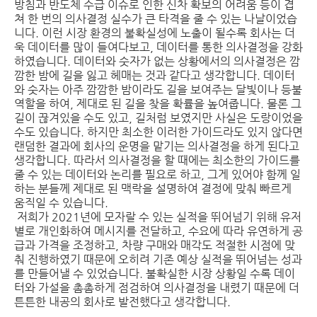
방침과 반도체 수급 이슈로 인한 신차 확보의 어려움 등이 겹
쳐 한 번의 의사결정 실수가 큰 타격을 줄 수 있는 나날이었습
니다. 이런 시장 환경의 불확실성에 노출이 될수록 회사는 더
욱 데이터를 많이 들여다보고, 데이터를 통한 의사결정을 강화
하였습니다. 데이터와 숫자가 없는 상황에서의 의사결정은 깜
깜한 밤에 길을 잃고 헤매는 것과 같다고 생각합니다. 데이터
와 숫자는 아주 깜깜한 밤이라도 길을 보여주는 달빛이나 등불
역할을 하여, 제대로 된 길을 찾을 확률을 높여줍니다. 물론 그
길이 끊겨있을 수도 있고, 길처럼 보였지만 사실은 도랑이었을
수도 있습니다. 하지만 최소한 이러한 가이드라도 있지 않다면
랜덤한 결과에 회사의 운명을 맡기는 의사결정을 하게 된다고
생각합니다. 따라서 의사결정을 할 때에는 최소한의 가이드를
줄 수 있는 데이터와 논리를 필요로 하고, 그게 있어야 함께 일
하는 분들께 제대로 된 맥락을 설명하여 결정에 맞춰 빠르게
움직일 수 있습니다.
저희가 2021년에 모자랄 수 있는 실적을 뛰어넘기 위해 유저
별로 개인화하여 메시지를 전달하고, 수요에 따라 유연하게 공
급과 가격을 조정하고, 차량 구매와 매각도 적절한 시점에 맞
춰 진행하였기 때문에 오히려 기존 예상 실적을 뛰어넘는 성과
를 만들어낼 수 있었습니다. 불확실한 시장 상황일 수록 데이
터와 가설을 촘촘하게 점검하여 의사결정을 내렸기 때문에 더
튼튼한 내공의 회사로 발전했다고 생각합니다.