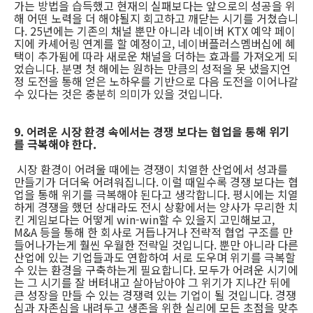
가는 방법을 습득했고 현재의 실패보다는 앞으로의 성공을 위
해 어떤 노력을 더 해야될지 회고하고 깨닫는 시기를 거쳤습니
다. 25년에는 기존의 채널 뿐만 아니라 네이버 KTX 예약 페이
지에 카셰어링 연계를 할 예정이고, 네이버플러스멤버십에 혜
택이 추가됨에 따라 새로운 채널을 더하는 효과를 가져오게 되
었습니다. 분명 첫 해에는 원하는 만큼의 성적을 못 냈을지언
정 도전을 통해 얻은 노하우를 기반으로 다음 도전을 이어나갈
수 있다는 것은 충분히 의미가 있을 것입니다.
9. 어려운 시장 환경 속에서는 경쟁 보다는 협업을 통해 위기
를 극복해야 한다.
시장 환경이 어려울 때에는 경쟁이 치열한 산업에서 성과를
만들기가 더더욱 어려워집니다. 이럴 때일수록 경쟁 보다는 협
업을 통해 위기를 극복해야 된다고 생각합니다. 평시에는 치열
하게 경쟁을 했던 상대라도 전시 상황에서는 양사가 무리한 치
킨 게임보다는 어떻게 win-win할 수 있을지 고민해보고,
M&A 등을 통해 한 회사로 거듭나거나 전략적 협업 구조를 만
들어나가는게 훨씬 우월한 전략일 것입니다. 뿐만 아니라 다른
산업에 있는 기업들과도 연합하여 서로 도우며 위기를 극복할
수 있는 환경을 구축하는게 필요합니다. 모두가 어려운 시기에
는 그 시기를 잘 버텨내고 살아남아야 그 위기가 지나간 뒤에
큰 성장을 만들 수 있는 경쟁력 있는 기업이 될 것입니다. 경쟁
심과 자존심을 내려두고 생존을 위한 실리에 모든 초점을 맞추